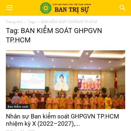
Trang chủ
Tags
BAN KIỂM SOÁT GHPGVN TP.HCM
Tag: BAN KIỂM SOÁT GHPGVN
TP.HCM
Ban Kiểm soát
Nhân sự Ban kiểm soát GHPGVN TP.HCM
nhiệm kỳ X (2022–2027),...