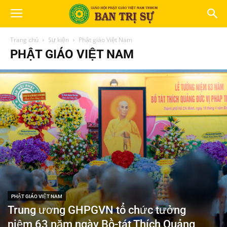
Trang chủ
Sự kiện
Phật giáo Việt Nam
PHẬT GIÁO VIỆT NAM
PHẬT GIÁO VIỆT NAM
Trung ương GHPGVN tổ chức tưởng
niệm 63 năm ngày Bồ-tát Thích Quảng