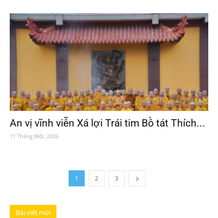
An vị vĩnh viễn Xá lợi Trái tim Bồ tát Thích...
11 Tháng Một, 2026
1
2
3
Bài viết mới