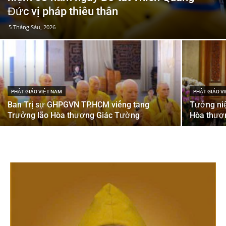
Đức vị pháp thiêu thân
5 Tháng Sáu, 2026
PHẬT GIÁO VIỆT NAM
PHẬT GIÁO V
Ban Trị sự GHPGVN TP.HCM viếng tang
Tưởng niệ
Trưởng lão Hòa thượng Giác Tường
Hòa thượ