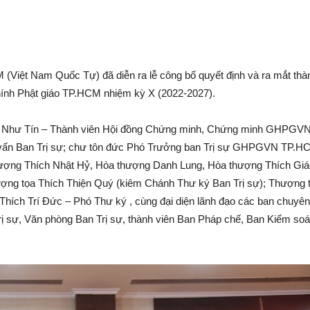
iệt Nam Quốc Tự) đã diễn ra lễ công bố quyết định và ra mắt thà
hính Phật giáo TP.HCM nhiệm kỳ X (2022-2027).
ích Như Tín – Thành viên Hội đồng Chứng minh, Chứng minh GHPGV
 vấn Ban Trị sự; chư tôn đức Phó Trưởng ban Trị sự GHPGVN TP.H
ượng Thích Nhật Hỷ, Hòa thượng Danh Lung, Hòa thượng Thích Giá
ợng tọa Thích Thiện Quý (kiêm Chánh Thư ký Ban Trị sự); Thượng 
ích Trí Đức – Phó Thư ký , cùng đại diện lãnh đạo các ban chuyên
ị sự, Văn phòng Ban Trị sự, thành viên Ban Pháp chế, Ban Kiểm soá