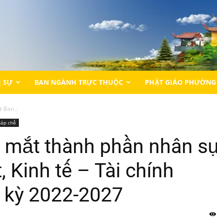
Ị SỰ
BAN NGÀNH TRỰC THUỘC
PHẬT GIÁO PHƯỜNG
 Ban...
háp chế
a mắt thành phần nhân s
 Kinh tế – Tài chính
kỳ 2022-2027