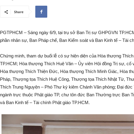
Share
PGTPHCM – Sáng ngày 6/9, tại trụ sở Ban Trị sự GHPGVN TP.HCM (V
phần nhân sự, Ban Pháp chế, Ban Kiểm soát và Ban Kinh tế – Tài c
Chứng minh, tham dự buổi lễ có sự hiện diện của Hòa thượng Th
TP.HCM; Hòa thượng Thích Huệ Văn – Ủy viên Hội đồng Trị sự, cố
Hòa thượng Thích Thiện Đức, Hòa thượng Thích Minh Giác, Hòa th
Pháp, Thượng tọa Thích Huệ Công, Thượng tọa Thích Nhật Từ, Thư
Thích Trung Nguyện – Phó Thư ký kiêm Chánh Văn phòng; Đại đức Th
ngành trực thuộc Phật giáo TP, chư tôn đức Ban Thường trực Ban Tr
và Ban Kinh tế – Tài chính Phật giáo TP.HCM.