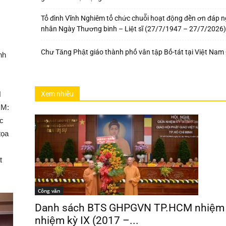
Tổ đình Vĩnh Nghiêm tổ chức chuỗi hoạt động đền ơn đáp n
nhân Ngày Thương binh – Liệt sĩ (27/7/1947 – 27/7/2026
Chư Tăng Phật giáo thành phố vân tập Bố-tát tại Việt Nam
nh
N
Xem nhiều
CM:
c
tọa
t
Công văn
Danh sách BTS GHPGVN TP.HCM nhiệm
nhiệm kỳ IX (2017 –...