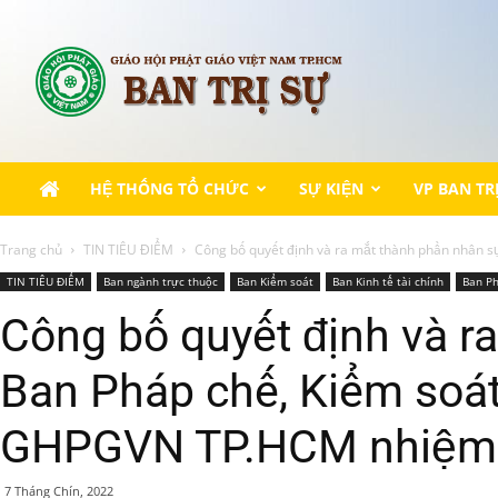
Cổng
thông
tin
điện
tử
GHPGVN
TP.HCM
HỆ THỐNG TỔ CHỨC
SỰ KIỆN
VP BAN TR
Trang chủ
TIN TIÊU ĐIỂM
Công bố quyết định và ra mắt thành phần nhân sự
TIN TIÊU ĐIỂM
Ban ngành trực thuộc
Ban Kiểm soát
Ban Kinh tế tài chính
Ban P
Công bố quyết định và r
Ban Pháp chế, Kiểm soát,
GHPGVN TP.HCM nhiệm 
7 Tháng Chín, 2022