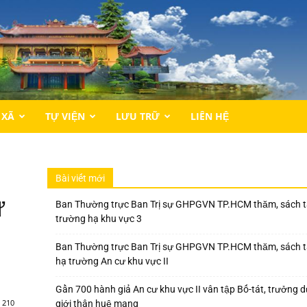
 XÃ
TỰ VIỆN
LƯU TRỮ
LIÊN HỆ
Bài viết mới
ự
Ban Thường trực Ban Trị sự GHPGVN TP.HCM thăm, sách t
trường hạ khu vực 3
Ban Thường trực Ban Trị sự GHPGVN TP.HCM thăm, sách t
hạ trường An cư khu vực II
Gần 700 hành giả An cư khu vực II vân tập Bố-tát, trưởng
210
giới thân huệ mạng