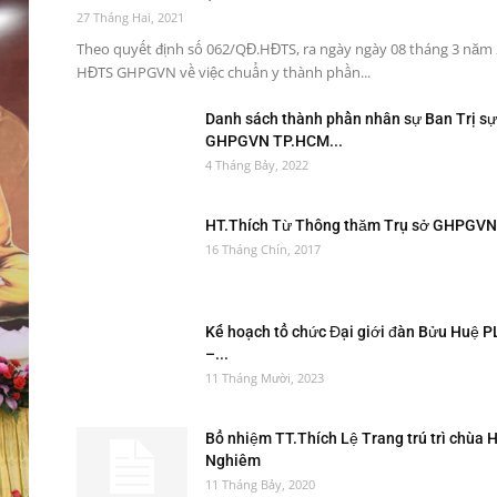
27 Tháng Hai, 2021
Theo quyết định số 062/QĐ.HĐTS, ra ngày ngày 08 tháng 3 năm
HĐTS GHPGVN về việc chuẩn y thành phần...
Danh sách thành phần nhân sự Ban Trị s
GHPGVN TP.HCM...
4 Tháng Bảy, 2022
HT.Thích Từ Thông thăm Trụ sở GHPGV
16 Tháng Chín, 2017
Kế hoạch tổ chức Đại giới đàn Bửu Huệ P
–...
11 Tháng Mười, 2023
Bổ nhiệm TT.Thích Lệ Trang trú trì chùa 
Nghiêm
11 Tháng Bảy, 2020