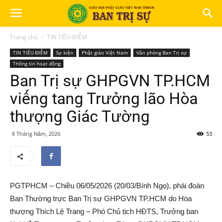
Trang chủ
TIN TIÊU ĐIỂM
TIN TIÊU ĐIỂM
Sự kiện
Phật giáo Việt Nam
Văn phòng Ban Trị sự
Thông tin hoạt động
Ban Trị sự GHPGVN TP.HCM
viếng tang Trưởng lão Hòa
thượng Giác Tường
8 Tháng Năm, 2026
53
PGTPHCM – Chiều 06/05/2026 (20/03/Bính Ngọ), phái đoàn
Ban Thường trực Ban Trị sự GHPGVN TP.HCM do Hòa
thượng Thích Lệ Trang – Phó Chủ tịch HĐTS, Trưởng ban