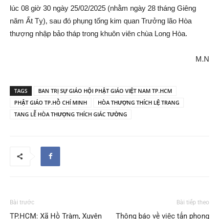
lúc 08 giờ 30 ngày 25/02/2025 (nhằm ngày 28 tháng Giêng
năm Ất Tỵ), sau đó phụng tống kim quan Trưởng lão Hòa
thượng nhập bảo tháp trong khuôn viên chùa Long Hòa.
M.N
TAGS
BAN TRỊ SỰ GIÁO HỘI PHẬT GIÁO VIỆT NAM TP.HCM
PHẬT GIÁO TP.HỒ CHÍ MINH
HÒA THƯỢNG THÍCH LỆ TRANG
TANG LỄ HÒA THƯỢNG THÍCH GIÁC TƯỜNG
Bài trước
Bài tiếp theo
TP.HCM: Xã Hồ Tràm, Xuyên
Thông báo về việc tấn phong