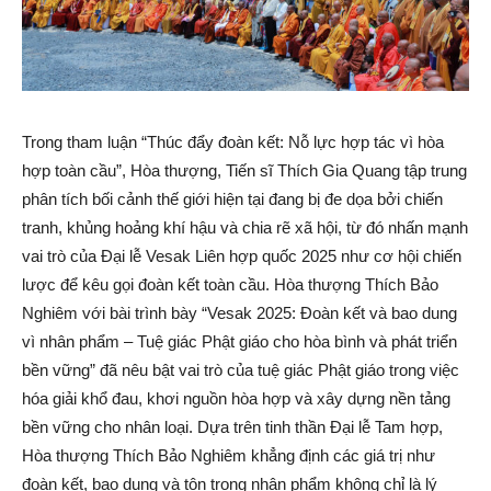
Trong tham luận “Thúc đẩy đoàn kết: Nỗ lực hợp tác vì hòa
hợp toàn cầu”, Hòa thượng, Tiến sĩ Thích Gia Quang tập trung
phân tích bối cảnh thế giới hiện tại đang bị đe dọa bởi chiến
tranh, khủng hoảng khí hậu và chia rẽ xã hội, từ đó nhấn mạnh
vai trò của Đại lễ Vesak Liên hợp quốc 2025 như cơ hội chiến
lược để kêu gọi đoàn kết toàn cầu. Hòa thượng Thích Bảo
Nghiêm với bài trình bày “Vesak 2025: Đoàn kết và bao dung
vì nhân phẩm – Tuệ giác Phật giáo cho hòa bình và phát triển
bền vững” đã nêu bật vai trò của tuệ giác Phật giáo trong việc
hóa giải khổ đau, khơi nguồn hòa hợp và xây dựng nền tảng
bền vững cho nhân loại. Dựa trên tinh thần Đại lễ Tam hợp,
Hòa thượng Thích Bảo Nghiêm khẳng định các giá trị như
đoàn kết, bao dung và tôn trọng nhân phẩm không chỉ là lý