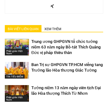
BÀI VIẾT LIÊN QUAN
XEM THÊM
Trung ương GHPGVN tổ chức tưởng
niệm 63 năm ngày Bồ-tát Thích Quảng
Phật giáo Việt
Đức vị pháp thiêu thân
Nam
Ban Trị sự GHPGVN TP.HCM viếng tang
Trưởng lão Hòa thượng Giác Tường
TIN TIÊU ĐIỂM
Tưởng niệm 13 năm ngày viên tịch Đại
lão Hòa thượng Thích Từ Nhơn
Phật giáo Việt
Nam