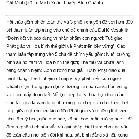
Chí Minh (xã Lê Minh Xuân, huyện Bình Chánh).
Hội thảo gồm phiên toàn thể và 3 phiên chuyên đề với hơn 300
bài tham luận tập trung vào chủ đề chính của Đại lễ Vesak là
“Đoàn kết và bao dung vì nhân phẩm con người: Tuệ giác
Phật giáo vì Hòa bình thế giới và Phát triển bền vững”. Các
tham luận tập trung vào 5 chủ đề chính yếu gồm: Nuôi dưỡng
bình an nội tâm vì Hòa bình thế giới; Tha thứ và chữa lành
bằng chánh niệm: Con đường hòa giải; Từ bi Phật giáo qua
hành động: Trách nhiệm chung vì sự phát triển con người;
Chánh niệm trong giáo dục vì tương lai nhân ái và bền vững
và Thúc đẩy đoàn kết: Nỗ lực hợp tác vì hòa hợp toàn cầu.
Các tác giả đã vận dụng phương pháp tiếp cận đa chiều, kết
hợp giữa nghiên cứu kinh điển Phật giáo với những lĩnh vực
như tâm lý học, giáo dục học, xã hội học, môi trường học… để
đưa ra phân tích sâu sắc và giải pháp thiết thực cho các vấn
đề toàn cầu như biến đổi khí hậu, bất bình đẳng xã hội, xung