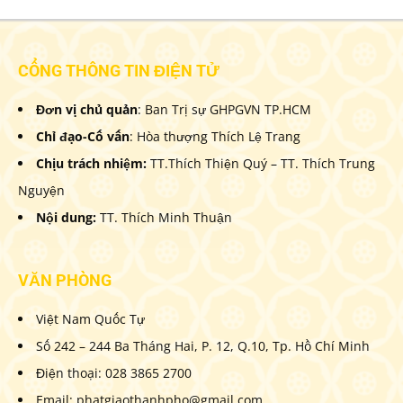
CỔNG THÔNG TIN ĐIỆN TỬ
Đơn vị chủ quản
: Ban Trị sự GHPGVN TP.HCM
Chỉ đạo-Cố vấn
: Hòa thượng Thích Lệ Trang
Chịu trách nhiệm:
TT.Thích Thiện Quý – TT. Thích Trung
Nguyện
Nội dung:
TT. Thích Minh Thuận
VĂN PHÒNG
Việt Nam Quốc Tự
Số 242 – 244 Ba Tháng Hai, P. 12, Q.10, Tp. Hồ Chí Minh
Điện thoại: 028 3865 2700
Email: phatgiaothanhpho@gmail.com