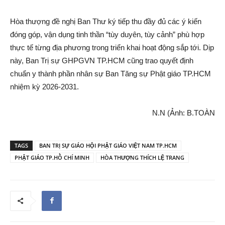
Hòa thượng đề nghị Ban Thư ký tiếp thu đầy đủ các ý kiến
đóng góp, vận dụng tinh thần “tùy duyên, tùy cảnh” phù hợp
thực tế từng địa phương trong triển khai hoạt động sắp tới. Dịp
này, Ban Trị sự GHPGVN TP.HCM cũng trao quyết định
chuẩn y thành phần nhân sự Ban Tăng sự Phật giáo TP.HCM
nhiệm kỳ 2026-2031.
N.N (Ảnh: B.TOÀN
TAGS
BAN TRỊ SỰ GIÁO HỘI PHẬT GIÁO VIỆT NAM TP.HCM
PHẬT GIÁO TP.HỒ CHÍ MINH
HÒA THƯỢNG THÍCH LỆ TRANG