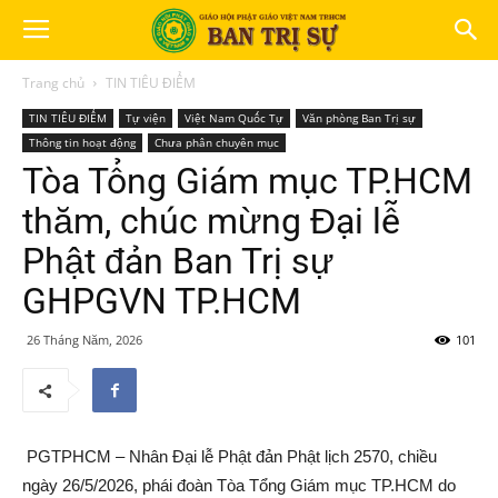
Trang chủ
TIN TIÊU ĐIỂM
TIN TIÊU ĐIỂM
Tự viện
Việt Nam Quốc Tự
Văn phòng Ban Trị sự
Thông tin hoạt động
Chưa phân chuyên mục
Tòa Tổng Giám mục TP.HCM
thăm, chúc mừng Đại lễ
Phật đản Ban Trị sự
GHPGVN TP.HCM
26 Tháng Năm, 2026
101
PGTPHCM – Nhân Đại lễ Phật đản Phật lịch 2570, chiều
ngày 26/5/2026, phái đoàn Tòa Tổng Giám mục TP.HCM do