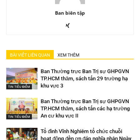
Ban biên tập
BÀI VIẾT LIÊN QUAN
XEM THÊM
Ban Thường trực Ban Trị sự GHPGVN
TP.HCM thăm, sách tấn 29 trường hạ
khu vực 3
TIN TIÊU ĐIỂM
Ban Thường trực Ban Trị sự GHPGVN
TP.HCM thăm, sách tấn các hạ trường
An cư khu vực II
TIN TIÊU ĐIỂM
Tổ đình Vĩnh Nghiêm tổ chức chuỗi
hoạt động đền ơn đáp nghĩa nhân Ngày