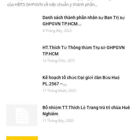
của HĐTS GHPGVN về việc chuẩn y thành phần...
Danh sách thành phần nhân sự Ban Trị sự
GHPGVN TP.HCM...
4 Tháng Bảy, 2022
HT.Thích Từ Thông thăm Trụ sở GHPGVN
TP.HCM
16 Tháng Chín, 2017
Kế hoạch tổ chức Đại giới đàn Bửu Huệ
PL.2567 –...
11 Tháng Mười, 2023
Bổ nhiệm TT.Thích Lệ Trang trú trì chùa Huê
Nghiêm
11 Tháng Bảy, 2020