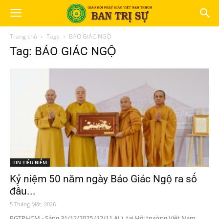
Trang chủ
Tags
BÁO GIÁC NGỘ
Tag: BÁO GIÁC NGỘ
TIN TIÊU ĐIỂM
Kỷ niệm 50 năm ngày Báo Giác Ngộ ra số
đầu...
5 Tháng Một, 2026
PGTPHCM - Sáng 31/12/2025 (12/11 AL), tại Hội trường Việt Nam