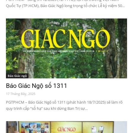
Quốc Tự (TP.HCM), Báo Giác Ngộ long trọng tổ chức Lễ kỷ niệm 50...
Báo Giác ngộ
Báo Giác Ngộ số 1311
17 Tháng Bảy, 2025
PGTPHCM – Báo Giác Ngộ số 1311 (phát hành 18/7/2025) sẽ làm rõ
quy trình cấp “sổ hạ” sau khi dừng Ban Trị sự...