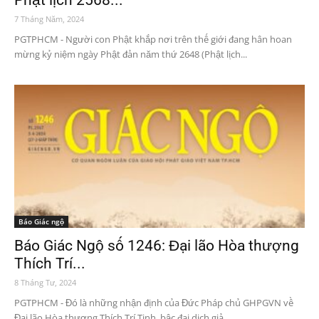
7 Tháng Năm, 2024
PGTPHCM - Người con Phật khắp nơi trên thế giới đang hân hoan
mừng kỷ niệm ngày Phật đản năm thứ 2648 (Phật lịch...
Báo Giác ngộ
Báo Giác Ngộ số 1246: Đại lão Hòa thượng
Thích Trí...
8 Tháng Tư, 2024
PGTPHCM - Đó là những nhận định của Đức Pháp chủ GHPGVN về
Đại lão Hòa thượng Thích Trí Tịnh, bậc đại dịch giả...