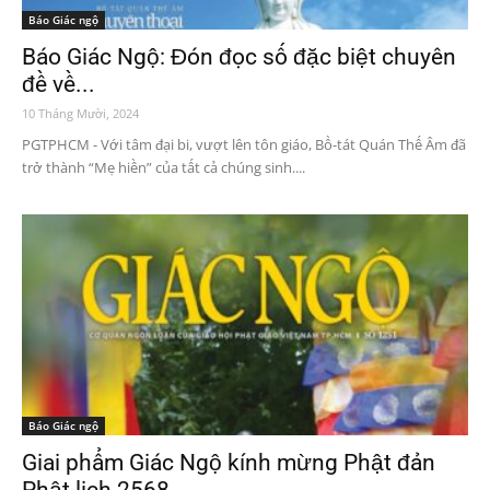
Báo Giác ngộ
Báo Giác Ngộ: Đón đọc số đặc biệt chuyên
đề về...
10 Tháng Mười, 2024
PGTPHCM - Với tâm đại bi, vượt lên tôn giáo, Bồ-tát Quán Thế Âm đã
trở thành “Mẹ hiền” của tất cả chúng sinh....
Báo Giác ngộ
Giai phẩm Giác Ngộ kính mừng Phật đản
Phật lịch 2568...