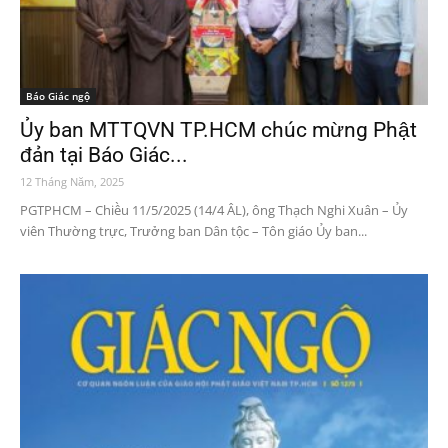
Báo Giác ngộ
Ủy ban MTTQVN TP.HCM chúc mừng Phật
đản tại Báo Giác...
12 Tháng Năm, 2025
PGTPHCM – Chiều 11/5/2025 (14/4 ÂL), ông Thạch Nghi Xuân – Ủy
viên Thường trực, Trưởng ban Dân tộc – Tôn giáo Ủy ban...