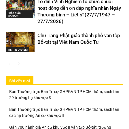
Tổ đình Vĩnh Nghiêm tổ chức chuỗi
hoạt động đền ơn đáp nghĩa nhân Ngày
Phật giáo
Thương binh – Liệt sĩ (27/7/1947 –
TP.HCM
27/7/2026)
Chư Tăng Phật giáo thành phố vân tập
Bố-tát tại Việt Nam Quốc Tự
TIN TIÊU ĐIỂM
Bài viết mới
Ban Thường trực Ban Trị sự GHPGVN TP.HCM thăm, sách tấn
29 trường hạ khu vực 3
Ban Thường trực Ban Trị sự GHPGVN TP.HCM thăm, sách tấn
các hạ trường An cư khu vực II
Gần 700 hành giả An cư khu vực II vân tập Bố-tát, trưởng