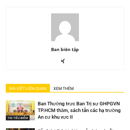
Ban biên tập
BÀI VIẾT LIÊN QUAN
XEM THÊM
Ban Thường trực Ban Trị sự GHPGVN
TP.HCM thăm, sách tấn các hạ trường
An cư khu vực II
TIN TIÊU ĐIỂM