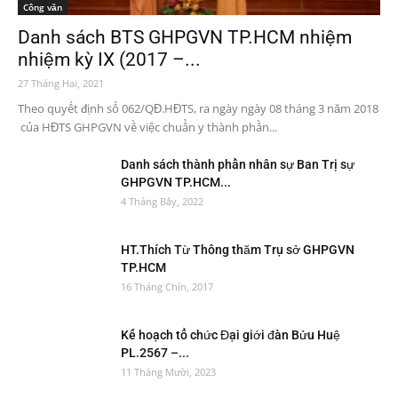
Công văn
Danh sách BTS GHPGVN TP.HCM nhiệm
nhiệm kỳ IX (2017 –...
27 Tháng Hai, 2021
Theo quyết định số 062/QĐ.HĐTS, ra ngày ngày 08 tháng 3 năm 2018
của HĐTS GHPGVN về việc chuẩn y thành phần...
Danh sách thành phần nhân sự Ban Trị sự
GHPGVN TP.HCM...
4 Tháng Bảy, 2022
HT.Thích Từ Thông thăm Trụ sở GHPGVN
TP.HCM
16 Tháng Chín, 2017
Kế hoạch tổ chức Đại giới đàn Bửu Huệ
PL.2567 –...
11 Tháng Mười, 2023