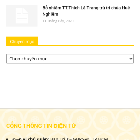
Bổ nhiệm TT.Thích Lệ Trang trú trì chùa Huê
Nghiêm
11 Tháng Bảy, 2020
Chuyên mục
Chuyên
mục
CỔNG THÔNG TIN ĐIỆN TỬ
Đơn vị chủ quản
: Ban Trị sự GHPGVN TP.HCM