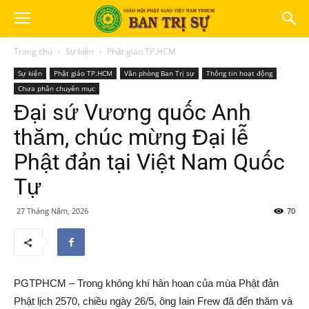
Trang chủ
Sự kiện
Phật giáo TP.HCM
Sự kiện
Phật giáo TP.HCM
Văn phòng Ban Trị sự
Thông tin hoạt động
Chưa phân chuyên mục
Đại sứ Vương quốc Anh
thăm, chúc mừng Đại lễ
Phật đản tại Việt Nam Quốc
Tự
27 Tháng Năm, 2026
70
PGTPHCM – Trong không khí hân hoan của mùa Phật đản
Phật lịch 2570, chiều ngày 26/5, ông Iain Frew đã đến thăm và