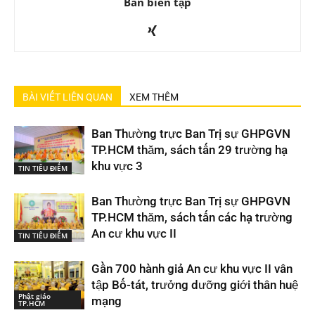
Ban biên tập
BÀI VIẾT LIÊN QUAN
XEM THÊM
Ban Thường trực Ban Trị sự GHPGVN
TP.HCM thăm, sách tấn 29 trường hạ
khu vực 3
TIN TIÊU ĐIỂM
Ban Thường trực Ban Trị sự GHPGVN
TP.HCM thăm, sách tấn các hạ trường
An cư khu vực II
TIN TIÊU ĐIỂM
Gần 700 hành giả An cư khu vực II vân
tập Bố-tát, trưởng dưỡng giới thân huệ
Phật giáo
mạng
TP.HCM