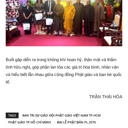
Buổi gặp diễn ra trong không khí hoan hỷ, thân mật và thắm
tình hữu nghị, góp phần lan tỏa các giá trị hòa bình, nhân văn
và hiểu biết lẫn nhau giữa cộng đồng Phật giáo và bạn bè quốc
tế.
TRẦN THÁI HÒA
TAGS
BAN TRỊ SỰ GIÁO HỘI PHẬT GIÁO VIỆT NAM TP.HCM
PHẬT GIÁO TP.HỒ CHÍ MINH
ĐẠI LỄ PHẬT ĐẢN PL.2570