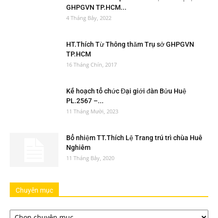
GHPGVN TP.HCM...
4 Tháng Bảy, 2022
HT.Thích Từ Thông thăm Trụ sở GHPGVN
TP.HCM
16 Tháng Chín, 2017
Kế hoạch tổ chức Đại giới đàn Bửu Huệ
PL.2567 –...
11 Tháng Mười, 2023
Bổ nhiệm TT.Thích Lệ Trang trú trì chùa Huê
Nghiêm
11 Tháng Bảy, 2020
Chuyên mục
Chuyên