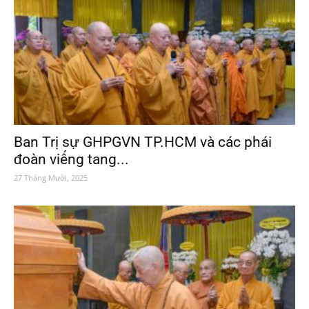
Ban Trị sự GHPGVN TP.HCM và các phái
đoàn viếng tang...
27 Tháng Mười, 2025