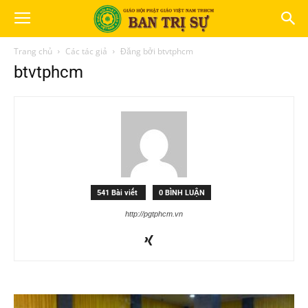
Trang chủ
Các tác giả
Đăng bởi btvtphcm
btvtphcm
541 Bài viết
0 BÌNH LUẬN
http://pgtphcm.vn