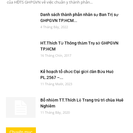
của HĐTS GHPGVN về việc chuẩn y thành phần...
Danh sách thành phần nhân sự Ban Trị sự
GHPGVN TP.HCM...
4 Tháng Bảy, 2022
HT.Thích Từ Thông thăm Trụ sở GHPGVN
TP.HCM
16 Tháng Chín, 2017
Kế hoạch tổ chức Đại giới đàn Bửu Huệ
PL.2567 –...
11 Tháng Mười, 2023
Bổ nhiệm TT.Thích Lệ Trang trú trì chùa Huê
Nghiêm
11 Tháng Bảy, 2020
Chuyên mục